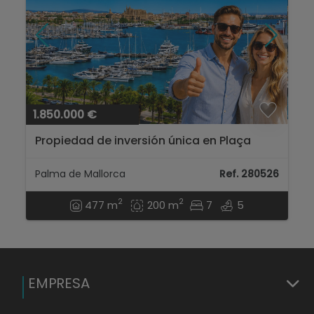
1.850.000 €
Propiedad de inversión única en Plaça
Gomila – Palma de Mallorca...
Palma de Mallorca
Ref. 280526
2
2
477 m
200 m
7
5
EMPRESA