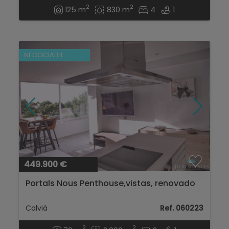
2
2
125 m
830 m
4
1
NEGOCIABLE
449.900 €
Portals Nous Penthouse,vistas, renovado
+ parking!...
Calviá
Ref. 060223
2
2