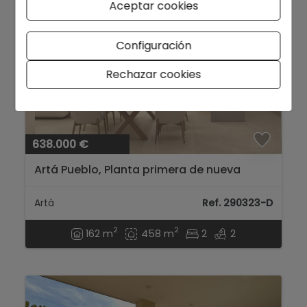
Aceptar cookies
Configuración
Rechazar cookies
638.000 €
Artá Pueblo, Planta primera de nueva
construcción *LUJO*...
Artà
Ref. 290323-D
2
2
162 m
458 m
2
2