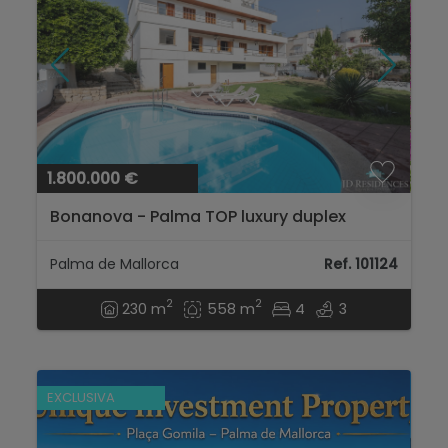
1.800.000 €
Bonanova - Palma TOP luxury duplex
penthouse...
Palma de Mallorca
Ref. 101124
2
2
230 m
558 m
4
3
EXCLUSIVA