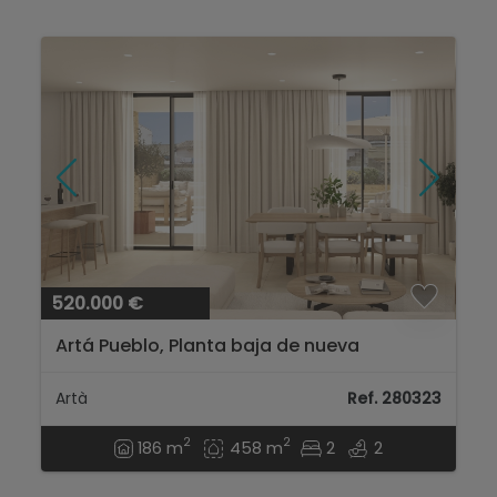
520.000 €
Artá Pueblo, Planta baja de nueva
construcción *LUJO*...
Artà
Ref. 280323
2
2
186 m
458 m
2
2