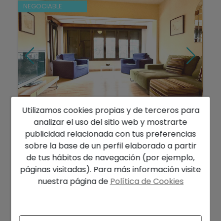
NEGOCIABLE
Utilizamos cookies propias y de terceros para
599.000 €
analizar el uso del sitio web y mostrarte
Calle Arago Palma centro piso 5
publicidad relacionada con tus preferencias
dormitorios 180mts...
sobre la base de un perfil elaborado a partir
Palma de Mallorca
Ref. 090226
de tus hábitos de navegación (por ejemplo,
páginas visitadas). Para más información visite
2
2
180 m
400 m
5
2
nuestra página de
Política de Cookies