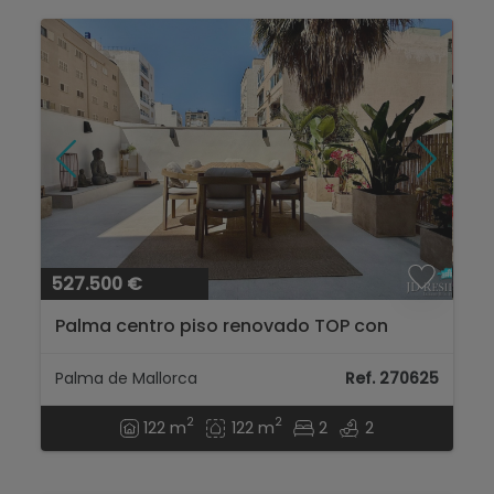
527.500 €
Palma centro piso renovado TOP con
terraza y amueblado ...
Palma de Mallorca
Ref. 270625
2
2
122 m
122 m
2
2