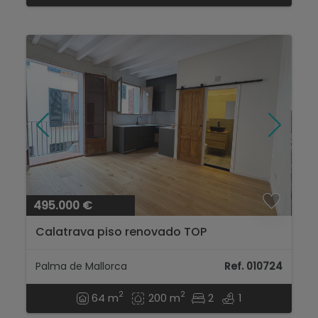
495.000 €
Calatrava piso renovado TOP
Palma de Mallorca
Ref. 010724
2
2
64 m
200 m
2
1