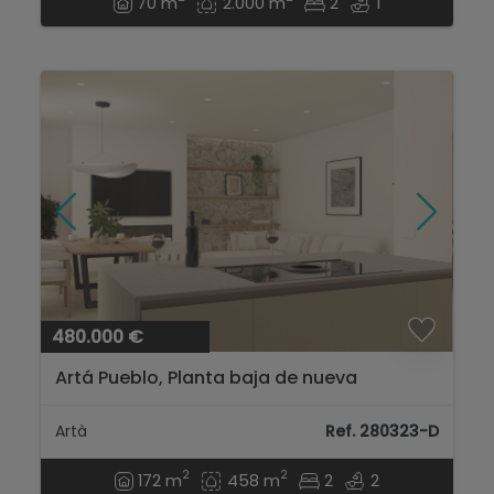
70 m
2.000 m
2
1
480.000 €
Artá Pueblo, Planta baja de nueva
construcción *LUJO*...
Artà
Ref. 280323-D
2
2
172 m
458 m
2
2