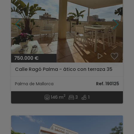
750.000 €
Calle Ragó Palma - ático con terraza 35
mts....
Palma de Mallorca
Ref. 190125
2
146 m
3
1