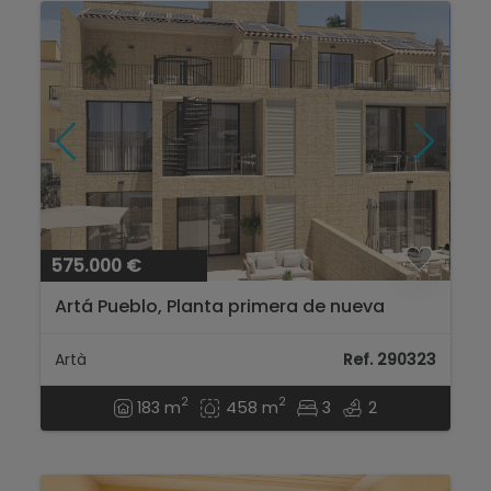
575.000 €
Artá Pueblo, Planta primera de nueva
construcción *LUJO*...
Artà
Ref. 290323
2
2
183 m
458 m
3
2